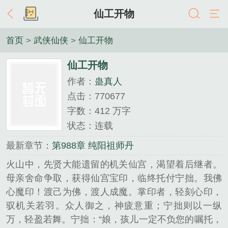
仙工开物
首页
>
武侠仙侠
>
仙工开物
仙工开物
作者：
蛊真人
点击：770677
字数：412 万字
状态：连载
最新章节：
第988章 纯阳祖师丹
火山中，先贤大能遗留的机关仙宫，渴望着后继者。
母亲舍命争取，获得仙宫宝印，临终托付宁拙。我佛
心魔印！渡己为佛，渡人成魔。掌印者，轻刻心印，
驭机关若羽。众人御之，神疲意重；宁拙则以一纵
万，轻盈若舞。宁拙：“娘，孩儿一定不负您的嘱托，