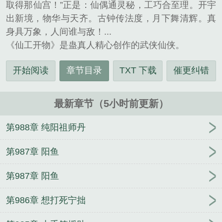
取得那仙宫！”正是：仙偶通灵秘，工巧合至理。开宇
出新境，物华与天齐。古钟传法度，月下舞清辉。真
身具万象，人间谁与敌！...
《仙工开物》是蛊真人精心创作的武侠仙侠。
开始阅读
章节目录
TXT 下载
催更纠错
最新章节（5小时前更新）
第988章 纯阳祖师丹
第987章 阳鱼
第987章 阳鱼
第986章 想打死宁拙