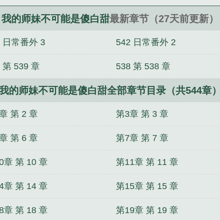
我的师妹不可能是傻白甜
最新章节（27天前更新）
能是傻白甜》是归山玉精心创作的穿越小说。
3 日常番外 3
542 日常番外 2
9 第 539 章
538 第 538 章
我的师妹不可能是傻白甜全部章节目录（共544章
章 第 2 章
第3章 第 3 章
章 第 6 章
第7章 第 7 章
0章 第 10 章
第11章 第 11 章
4章 第 14 章
第15章 第 15 章
8章 第 18 章
第19章 第 19 章