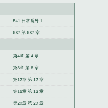
541 日常番外 1
537 第 537 章
）
第4章 第 4 章
第8章 第 8 章
第12章 第 12 章
第16章 第 16 章
第20章 第 20 章