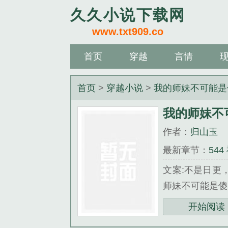
久久小说下载网
www.txt909.co
首页
穿越
言情
管理
学习
热门
首页
>
穿越小说
>
我的师妹不可能是
我的师妹不
作者：
归山玉
最新章节：
544
文案:不是日更
师妹不可能是傻
帮极品恶人同行
开始阅读
古大陆星辰碎裂