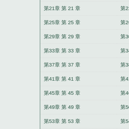
第21章 第 21 章
第2
第25章 第 25 章
第2
第29章 第 29 章
第3
第33章 第 33 章
第3
第37章 第 37 章
第3
第41章 第 41 章
第4
第45章 第 45 章
第4
第49章 第 49 章
第5
第53章 第 53 章
第5