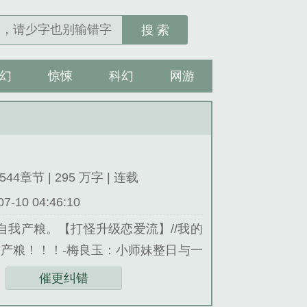
搜 索
幻
惊悚
科幻
网游
544章节 | 295 万字 | 连载
10 04:46:10
我产粮。【打怪升级恋爱流】//我的
我产粮！！！-梅良玉：小师妹整日与一
能是恶人圈里的傻白甜。-六百年前玄
催更纠错
生灵焚烧殆尽，请务必找出这五位灭世