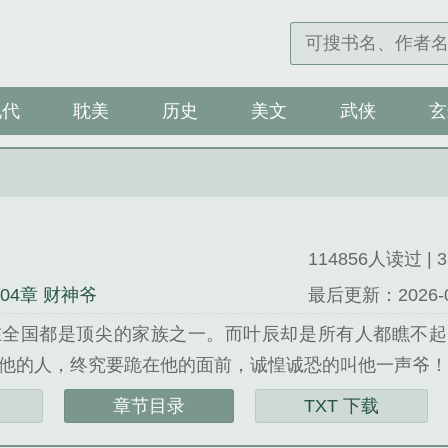
现代
耽美
历史
美文
武侠
玄
全本
记录
114856人读过 | 3
704章 财神爷
最后更新：2026-08-
在全国都是顶尖的家族之一。而叶辰却是所有人都瞧不起
他的人，终究要跪在他的面前，诚惶诚恐的叫他一声爷！..
叶公子精心创作的现代都市。
章节目录
TXT 下载