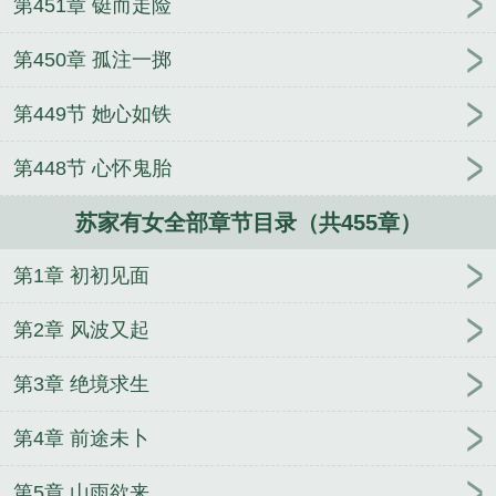
第451章 铤而走险
第450章 孤注一掷
第449节 她心如铁
第448节 心怀鬼胎
苏家有女全部章节目录（共455章）
第1章 初初见面
第2章 风波又起
第3章 绝境求生
第4章 前途未卜
第5章 山雨欲来