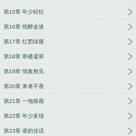
第15章 年少轻狂
第16章 纸醉金迷
第17章 红肥绿瘦
第18章 寒楼凝翠
第19章 情敌相见
第20章 来者不善
第21章 一地狼藉
第22章 年少多情
第23章 谁的佳话