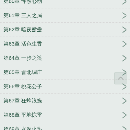
第60章 怦然心动
第61章 三人之局
第62章 暗夜鸳鸯
第63章 活色生香
第64章 一步之遥
第65章 晋北绸庄
第66章 桃花公子
第67章 狂蜂浪蝶
第68章 平地惊雷
第69章 水深火热