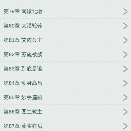
第79章 南辕北辙
第80章 大漠驼铃
第81章 艾依公主
第82章 苏施被掳
第83章 到底是谁
第84章 动身高昌
第85章 妙手扁鹊
第86章 图兰教主
第87章 黄雀在后