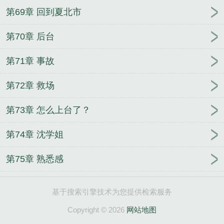
第69章 回到夏北市
第70章 后台
第71章 事故
第72章 救场
第73章 怎么上台了？
第74章 沈学姐
第75章 熟悉感
基于搜索引擎技术为您提供检索服务
Copyright © 2026
网站地图