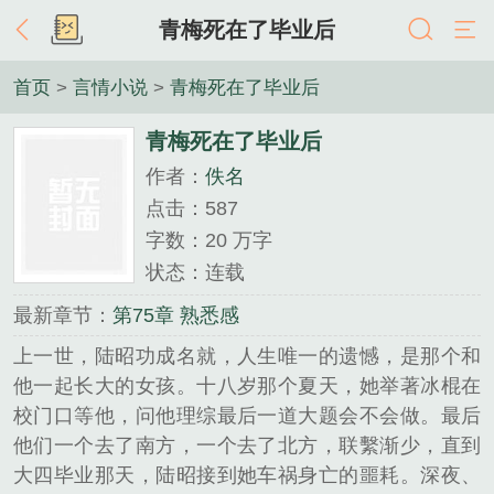
青梅死在了毕业后
首页
>
言情小说
>
青梅死在了毕业后
青梅死在了毕业后
作者：
佚名
点击：587
字数：20 万字
状态：连载
最新章节：
第75章 熟悉感
上一世，陆昭功成名就，人生唯一的遗憾，是那个和
他一起长大的女孩。十八岁那个夏天，她举著冰棍在
校门口等他，问他理综最后一道大题会不会做。最后
他们一个去了南方，一个去了北方，联繫渐少，直到
大四毕业那天，陆昭接到她车祸身亡的噩耗。深夜、