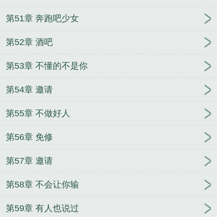
第51章 奔跑吧少女
第52章 酒吧
第53章 不懂的不是你
第54章 邀请
第55章 不做好人
第56章 免修
第57章 邀请
第58章 不会让你输
第59章 有人也说过