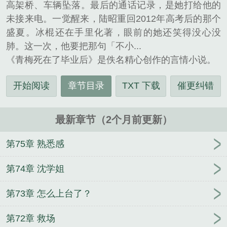
高架桥、车辆坠落。最后的通话记录，是她打给他的
未接来电。一觉醒来，陆昭重回2012年高考后的那个
盛夏。冰棍还在手里化著，眼前的她还笑得没心没
肺。这一次，他要把那句「不小...
《青梅死在了毕业后》是佚名精心创作的言情小说。
开始阅读
章节目录
TXT 下载
催更纠错
最新章节（2个月前更新）
第75章 熟悉感
第74章 沈学姐
第73章 怎么上台了？
第72章 救场