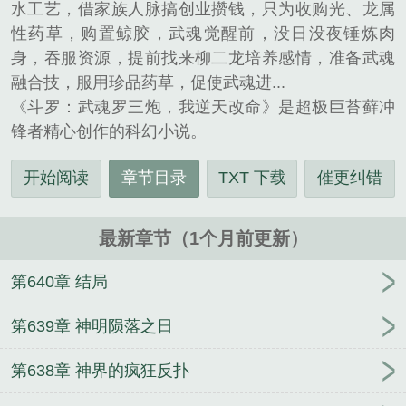
水工艺，借家族人脉搞创业攒钱，只为收购光、龙属
性药草，购置鲸胶，武魂觉醒前，没日没夜锤炼肉
身，吞服资源，提前找来柳二龙培养感情，准备武魂
融合技，服用珍品药草，促使武魂进...
《斗罗：武魂罗三炮，我逆天改命》是超极巨苔藓冲
锋者精心创作的科幻小说。
开始阅读
章节目录
TXT 下载
催更纠错
最新章节（1个月前更新）
第640章 结局
第639章 神明陨落之日
第638章 神界的疯狂反扑