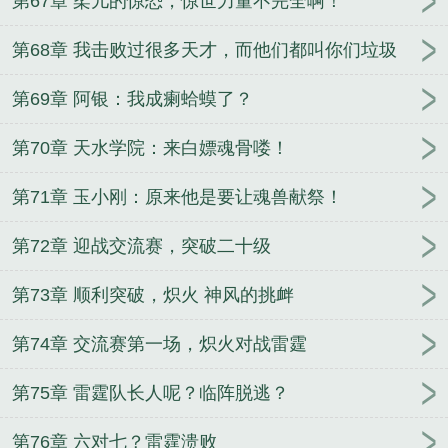
吧！
第67章 柔儿的惊恐，惊世力量不完全啊！
第68章 我击败过很多天才，而他们都叫你们垃圾
第69章 阿银：我成瘌蛤蟆了？
第70章 天水学院：来白嫖魂骨喽！
第71章 玉小刚：原来他是要让魂兽献祭！
第72章 迎战交流赛，突破二十级
第73章 顺利突破，炽火 神风的挑衅
第74章 交流赛第一场，炽火对战雷霆
第75章 雷霆队长人呢？临阵脱逃？
第76章 六对七？雷霆溃败