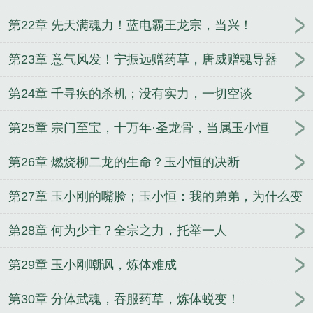
第22章 先天满魂力！蓝电霸王龙宗，当兴！
第23章 意气风发！宁振远赠药草，唐威赠魂导器
第24章 千寻疾的杀机；没有实力，一切空谈
第25章 宗门至宝，十万年·圣龙骨，当属玉小恒
第26章 燃烧柳二龙的生命？玉小恒的决断
第27章 玉小刚的嘴脸；玉小恒：我的弟弟，为什么变
成了这样
第28章 何为少主？全宗之力，托举一人
第29章 玉小刚嘲讽，炼体难成
第30章 分体武魂，吞服药草，炼体蜕变！