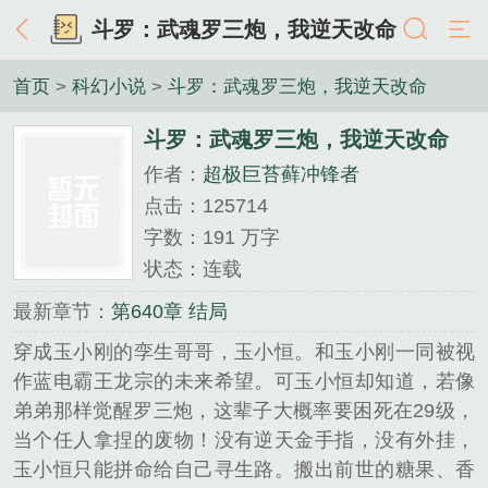
斗罗：武魂罗三炮，我逆天改命
首页
>
科幻小说
>
斗罗：武魂罗三炮，我逆天改命
斗罗：武魂罗三炮，我逆天改命
作者：
超极巨苔藓冲锋者
点击：125714
字数：191 万字
状态：连载
最新章节：
第640章 结局
穿成玉小刚的孪生哥哥，玉小恒。和玉小刚一同被视
作蓝电霸王龙宗的未来希望。可玉小恒却知道，若像
弟弟那样觉醒罗三炮，这辈子大概率要困死在29级，
当个任人拿捏的废物！没有逆天金手指，没有外挂，
玉小恒只能拼命给自己寻生路。搬出前世的糖果、香