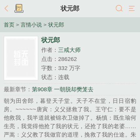
状元郎
首页
>
言情小说
>
状元郎
状元郎
作者：
三戒大师
点击：286262
字数：332 万字
状态：连载
最新章节：
第908章 一朝脱却樊笼去
朝为田舍郎，暮登天子堂。天子不在堂，日日宿豹
房。~~~~~~唐寅：义父拯救了我。王守仁：要不是
他救我，我半道就被锦衣卫做掉了。杨慎：既生瑜何
生亮，我觉得他抢了我的状元，还抢了我的老婆……
严嵩：义父教了我做官的道理，挽救了我的仕途。朱