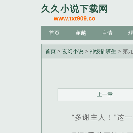
久久小说下载网
www.txt909.co
首页
穿越
言情
管理
学习
热门
首页
>
玄幻小说
>
神级插班生
> 第
上一章
“多谢主人！”这