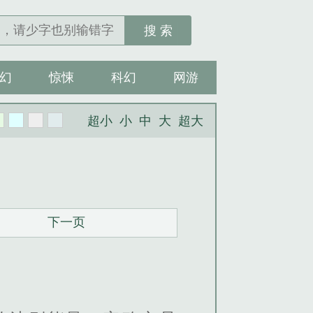
搜 索
幻
惊悚
科幻
网游
超小
小
中
大
超大
下一页